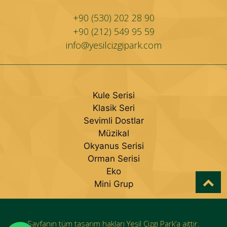
+90 (530) 202 28 90
+90 (212) 549 95 59
info@yesilcizgipark.com
Kule Serisi
Klasik Seri
Sevimli Dostlar
Müzikal
Okyanus Serisi
Orman Serisi
Eko
Mini Grup
Sayfanın tüm tasarım hakları Yeşil Çizgi Park’a aittir.